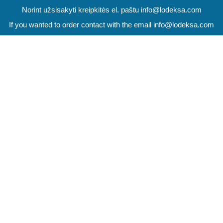
Norint užsisakyti kreipkitės el. paštu info@lodeksa.com
If you wanted to order contact with the email info@lodeksa.com
O Nas